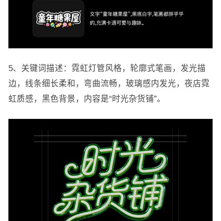
5、关键词描述：霓虹灯管风格，轮廓式笔画，发光描
边，线条细长柔和，弯曲流畅，玻璃感内发光，夜店霓
虹质感，黑色背景，内容是“时光杂货铺”。