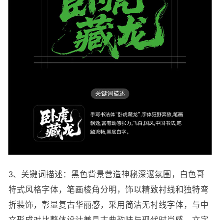
3、关键词描述：黑色背景营造神秘深邃氛围，白色哥
特式风格字体，笔画棱角分明，饰以精致衬线和独特弯
折装饰，彰显复古华丽感，采用简洁无衬线字体，与中
文形成对比整体设计兼具古典韵味与现代时尚感，文字