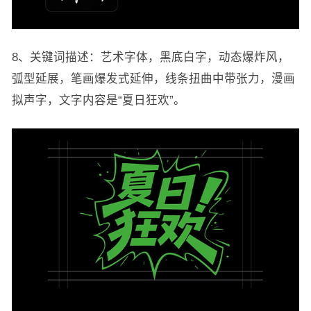
8、关键词描述：艺术字体，黑底白字，动态爆炸风，
弧型延展，笔画爆发式延伸，线条扭曲中带张力，漫画
拟声字，文字内容是“夏日狂欢”。