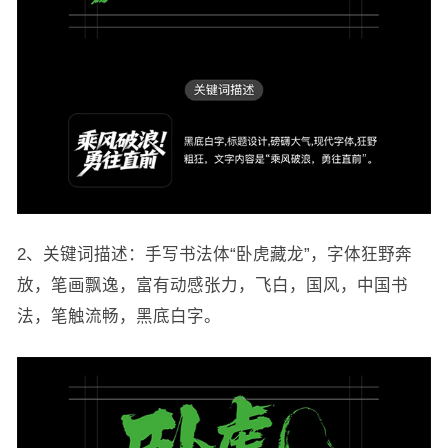
2、关键词描述：手写书法体“卧虎藏龙”，字体狂野奔
放，笔画飘逸，富有动感张力，飞白，国风，中国书
法，笔触流畅，黑底白字。