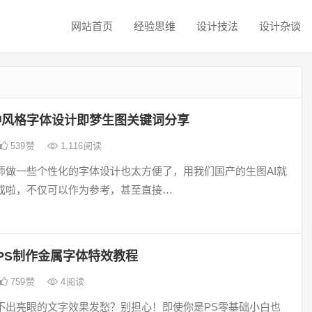
网站首页
经验思维
设计技法
设计杂谈
种风格字体设计即梦生图关键词分享
539
赞
1,116
阅读
师做一些个性化的字体设计也太方便了，用我们国产的生图AI就
成啦，不仅可以作为参考，甚至直接…
PS制作金属字体特效教程
759
赞
4
阅读
不出亮眼的文字效果发愁？别担心！即使你是PS零基础小白也