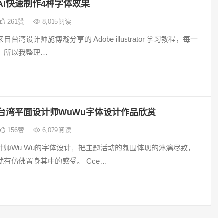
AI快速制作4种字体效果
261
赞
8,015
阅读
台湾设计师施博瀚分享的 Adobe illustrator 学习教程，每一
。所以我整理…
台湾平面设计师WuWu字体设计作品欣赏
156
赞
6,079
阅读
计师Wu Wu的字体设计，把主题活动的氛围体现的淋漓尽致，
就有仿佛置身其中的感受。 Oce…