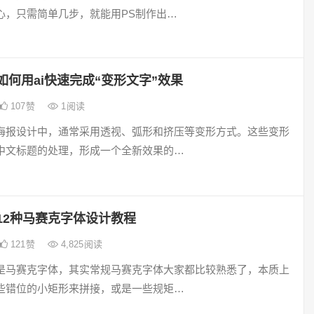
心，只需简单几步，就能用PS制作出…
如何用ai快速完成“变形文字”效果
107
赞
1
阅读
海报设计中，通常采用透视、弧形和挤压等变形方式。这些变形
中文标题的处理，形成一个全新效果的…
12种马赛克字体设计教程
121
赞
4,825
阅读
是马赛克字体，其实常规马赛克字体大家都比较熟悉了，本质上
些错位的小矩形来拼接，或是一些规矩…