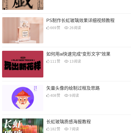
PS制作长虹玻璃效果详细视频教程
669
赞
26
阅读
如何用ai快速完成“变形文字”效果
111
赞
13
阅读
矢量头像的绘制过程及思路
408
赞
9
阅读
长虹玻璃质感海报教程
182
赞
7
阅读