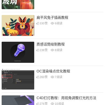
扁平风兔子插画教程
330
赞
9
阅读
质感话筒绘制教程
238
赞
8
阅读
OC渲染噪点优化教程
260
赞
7
阅读
C4D打灯教程：用视角调整灯光的方法
276
赞
10
阅读