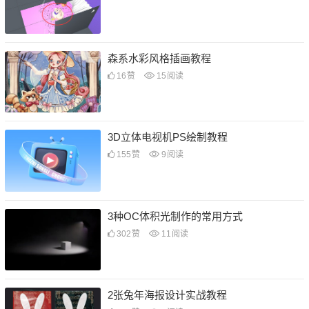
森系水彩风格插画教程
16
赞
15
阅读
3D立体电视机PS绘制教程
155
赞
9
阅读
3种OC体积光制作的常用方式
302
赞
11
阅读
2张兔年海报设计实战教程