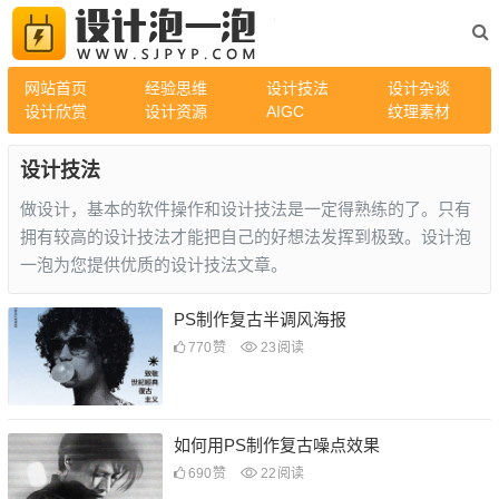
网站首页
经验思维
设计技法
设计杂谈
设计欣赏
设计资源
AIGC
纹理素材
设计技法
做设计，基本的软件操作和设计技法是一定得熟练的了。只有
拥有较高的设计技法才能把自己的好想法发挥到极致。设计泡
一泡为您提供优质的设计技法文章。
PS制作复古半调风海报
770
赞
23
阅读
如何用PS制作复古噪点效果
690
赞
22
阅读