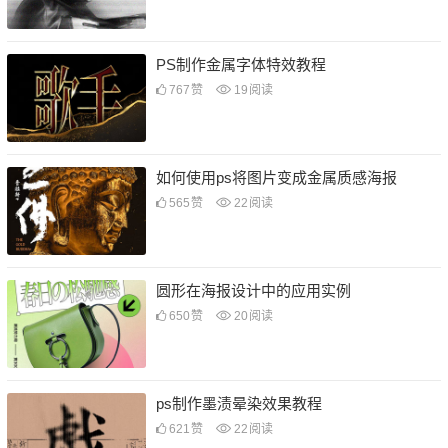
PS制作金属字体特效教程
767
赞
19
阅读
如何使用ps将图片变成金属质感海报
565
赞
22
阅读
圆形在海报设计中的应用实例
650
赞
20
阅读
ps制作墨渍晕染效果教程
621
赞
22
阅读