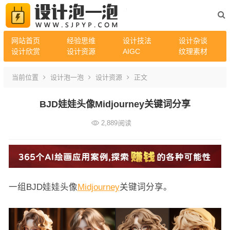
网站首页
经验思维
设计技法
设计杂谈
设计欣赏
设计资源
AIGC
纹理素材
当前位置
设计泡一泡
设计资源
正文
BJD娃娃头像Midjourney关键词分享
2,889
阅读
一组BJD娃娃头像
Midjourney
关键词分享。